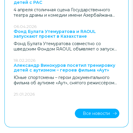
детей с РАС
Фонда Булата Утемуратова.
4 апреля столичная сцена Государственного
театра драмы и комедии имени Азербайжана
Мамбетова стала пространством, где театр
вышел за рамки искусства и оказался в зоне
06.04.2026
общественного смысла. Здесь с аншлагом
Фонд Булата Утемуратова и RAOUL
запускают проект в Казахстане
прошёл инклюзивный спектакль-мюзикл «Муха-
Цокотуха» с участием детей и подростков с
Фонд Булата Утемуратова совместно со
расстройством аутистического спектра (РАС).
шведским Фондом RAOUL объявляет о запуске
Показ в Астане проведен при спонсорской
нового масштабного проекта, направленного на
поддержке Фонда Булата Утемуратова и
развитие системы сопровождаемого
18.02.2026
приурочен ко Всемирному месяцу
трудоустройства (Supported Employment) для
Александр Винокуров посетил тренировку
информирования об аутизме, а также 20-летию
детей с аутизмом – героев фильма «Аут»
молодых людей с расстройством
Фонда «ДОМ».
аутистического спектра (РАС) в Казахстане.
Юные спортсмены – герои документального
фильма об аутизме «Аут», снятого режиссёром
Канатом Бейсекеевым при поддержке Фонда
Булата Утемуратова.
29.01.2026
Все новости