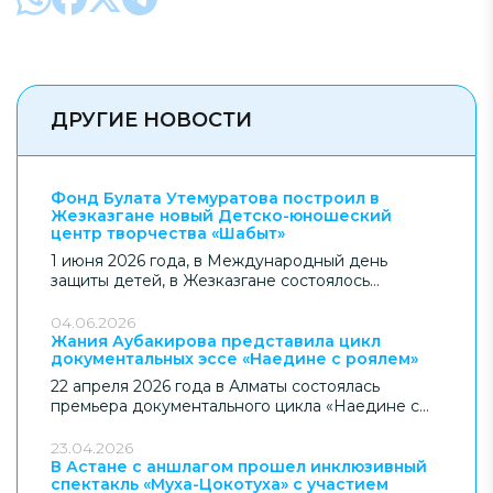
ДРУГИЕ НОВОСТИ
Фонд Булата Утемуратова построил в
Жезказгане новый Детско-юношеский
центр творчества «Шабыт»
1 июня 2026 года, в Международный день
защиты детей, в Жезказгане состоялось
официальное открытие нового Детско-
юношеского центра творчества «Шабыт» –
04.06.2026
современного образовательного пространства
Жания Аубакирова представила цикл
документальных эссе «Наедине с роялем»
для детей региона. Объект построен Фондом
Булата Утемуратова.
22 апреля 2026 года в Алматы состоялась
премьера документального цикла «Наедине с
роялем» – авторского проекта Жании
Аубакировой, посвящённого внутреннему миру
23.04.2026
музыканта и природе исполнительского
В Астане с аншлагом прошел инклюзивный
спектакль «Муха-Цокотуха» с участием
искусства. Проект реализован при поддержке