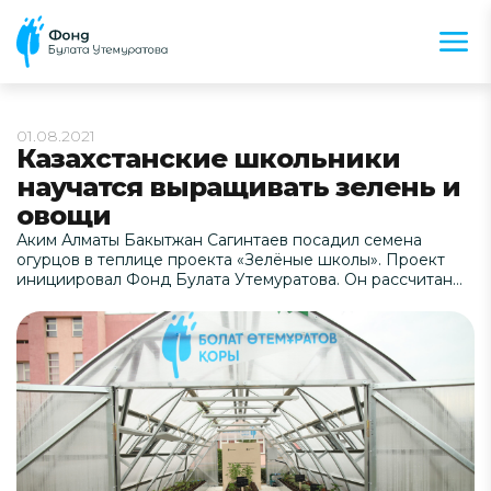
01.08.2021
Казахстанские школьники
научатся выращивать зелень и
овощи
Аким Алматы Бакытжан Сагинтаев посадил семена
огурцов в теплице проекта «Зелёные школы». Проект
инициировал Фонд Булата Утемуратова. Он рассчитан
на создание высоко технологичных теплиц в учебных
заведениях.