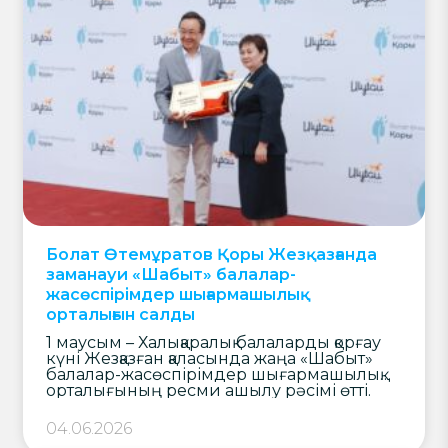
Болат Өтемұратов Қоры Жезқазғанда
заманауи «Шабыт» балалар-
жасөспірімдер шығармашылық
орталығын салды
1 маусым – Халықаралық балаларды қорғау
күні Жезқазған қаласында жаңа «Шабыт»
балалар-жасөспірімдер шығармашылық
орталығының ресми ашылу рәсімі өтті.
Бұл – өңір балаларына арналған заманауи
білім беру және шығармашылық
04.06.2026
кеңістіктерінің бірі. Нысан Болат