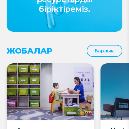
біріктіреміз.
ЖОБАЛАР
Барлығы