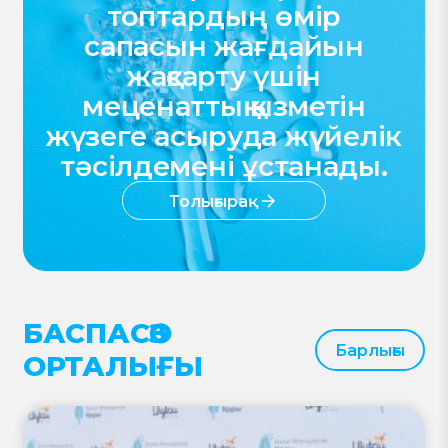
топтардың өмір
сапасын жағдайын
жақсарту үшін
меценаттық қызметін
жүзеге асыруда жүйелік
тәсілдемені ұстанады.
Толығырақ
БАСПАСӨЗ
Барлығы
ОРТАЛЫҒЫ