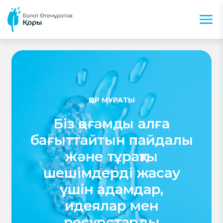
ҚОР МҰРАТЫ
Біз қоғамды алға
бағыттайтын пайдалы
және тұрақты
шешімдерді жасау
үшін адамдар,
идеялар мен
ресурстарды