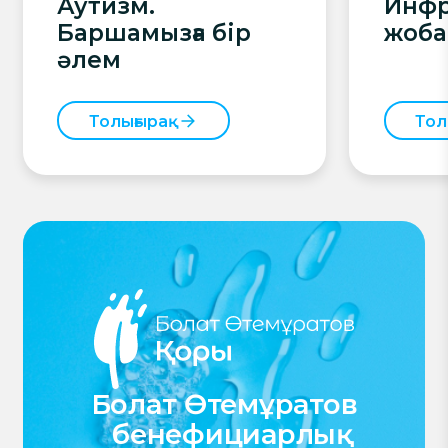
Аутизм.
Инф
Баршамызға бір
жоба
әлем
Толығырақ
Тол
Болат Өтемұратов
бенефициарлық