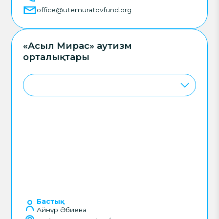
office@utemuratovfund.org
«Асыл Мирас» аутизм
орталықтары
Бастық
Айнұр Әбиева