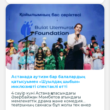
Өтемұратов Қоры қолдауымен жүзеге
асырылды.
Астанада аутизм бар балалардың
қатысуымен «Шуылдақ шыбын»
инклюзивті спектаклі өтті
4 сәуір күні Астана қаласындағы
Әзербайжан Мәмбетов атындағы
мемлекеттік драма және комедия
театрының сахнасы бұл жолы тек өнер
ордасы ғана емес, қоғамдық маңызы