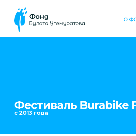
О Ф
Фестиваль Burabike 
c 2013 года