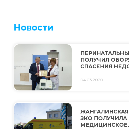
Новости
ПЕРИНАТАЛЬНЫ
ПОЛУЧИЛ ОБОР
СПАСЕНИЯ НЕ
НОВОРОЖДЕНН
АСФИКСИЕЙ
04.03.2020
ЖАНГАЛИНСКАЯ
ЗКО ПОЛУЧИЛА
МЕДИЦИНСКОЕ