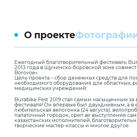
О проекте
Фотографи
Ежегодный благотворительный фестиваль Bur
2013 года в Щучинско-боровской зоне совместн
Borovoe».
Цель проекта – сбор денежных средств для п
необходимого оборудования для областных, р
медицинских учреждений.
Burabike Fest 2019 стал самым насыщенным за
фестиваля! Он впервые был двухдневным, а в 
любительская велогонка (24 августа), велопробе
палаточный городок, open air выступления са
казахстанских исполнителей, благотворитель
творческие мастер-классы и многое другое.