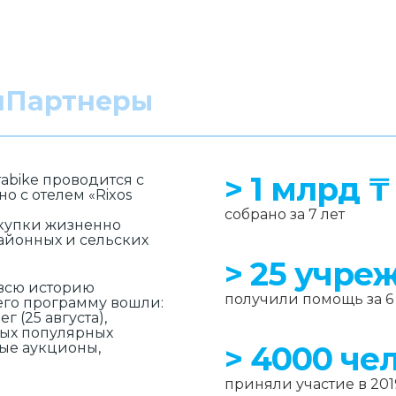
и
Партнеры
> 1 млрд ₸
abike проводится с
о с отелем «Rixos
cобрано за 7 лет
окупки жизненно
айонных и сельских
> 25 учре
 всю историю
получили помощь за 6
его программу вошли:
г (25 августа),
мых популярных
ные аукционы,
> 4000 че
приняли участие в 201