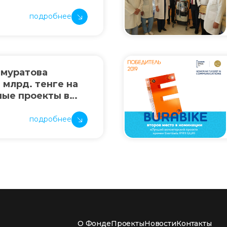
НА 58 МЛН.
подробнее
емуратова
 млрд. тенге на
ные проекты в
подробнее
О Фонде
Проекты
Новости
Контакты