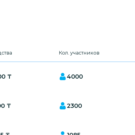
дства
Кол. участников
00 ₸
4000
00 ₸
2300
5 ₸
1085