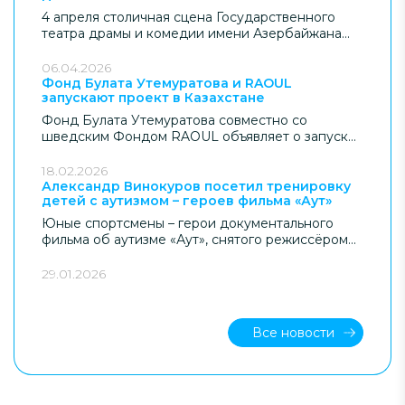
4 апреля столичная сцена Государственного
театра драмы и комедии имени Азербайжана
Мамбетова стала пространством, где театр
вышел за рамки искусства и оказался в зоне
06.04.2026
общественного смысла. Здесь с аншлагом
Фонд Булата Утемуратова и RAOUL
запускают проект в Казахстане
прошёл инклюзивный спектакль-мюзикл «Муха-
Цокотуха» с участием детей и подростков с
Фонд Булата Утемуратова совместно со
расстройством аутистического спектра (РАС).
шведским Фондом RAOUL объявляет о запуске
Показ в Астане проведен при спонсорской
нового масштабного проекта, направленного на
поддержке Фонда Булата Утемуратова и
развитие системы сопровождаемого
18.02.2026
приурочен ко Всемирному месяцу
трудоустройства (Supported Employment) для
Александр Винокуров посетил тренировку
информирования об аутизме, а также 20-летию
детей с аутизмом – героев фильма «Аут»
молодых людей с расстройством
Фонда «ДОМ».
аутистического спектра (РАС) в Казахстане.
Юные спортсмены – герои документального
фильма об аутизме «Аут», снятого режиссёром
Канатом Бейсекеевым при поддержке Фонда
Булата Утемуратова.
29.01.2026
Все новости