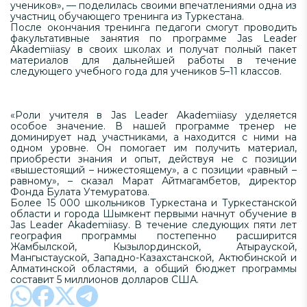
учеников», — поделилась своими впечатлениями одна из
участниц обучающего тренинга из Туркестана.
После окончания тренинга педагоги смогут проводить
факультативные занятия по программе Jas Leader
Akademiiasy в своих школах и получат полный пакет
материалов для дальнейшей работы в течение
следующего учебного года для учеников 5–11 классов.
«Роли учителя в Jas Leader Akademiiasy уделяется
особое значение. В нашей программе тренер не
доминирует над участниками, а находится с ними на
одном уровне. Он помогает им получить материал,
приобрести знания и опыт, действуя не с позиции
«вышестоящий – нижестоящему», а с позиции «равный –
равному», – сказал Марат Айтмагамбетов, директор
Фонда Булата Утемуратова.
Более 15 000 школьников Туркестана и Туркестанской
области и города Шымкент первыми начнут обучение в
Jas Leader Akademiiasy. В течение следующих пяти лет
география программы постепенно расширится
Жамбылской, Кызылординской, Атырауской,
Мангыстауской, Западно-Казахстанской, Актюбинской и
Алматинской областями, а общий бюджет программы
составит 5 миллионов долларов США.