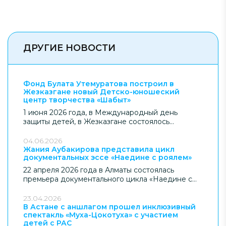
ДРУГИЕ НОВОСТИ
Фонд Булата Утемуратова построил в
Жезказгане новый Детско-юношеский
центр творчества «Шабыт»
1 июня 2026 года, в Международный день
защиты детей, в Жезказгане состоялось
официальное открытие нового Детско-
юношеского центра творчества «Шабыт» –
04.06.2026
современного образовательного пространства
Жания Аубакирова представила цикл
документальных эссе «Наедине с роялем»
для детей региона. Объект построен Фондом
Булата Утемуратова.
22 апреля 2026 года в Алматы состоялась
премьера документального цикла «Наедине с
роялем» – авторского проекта Жании
Аубакировой, посвящённого внутреннему миру
23.04.2026
музыканта и природе исполнительского
В Астане с аншлагом прошел инклюзивный
спектакль «Муха-Цокотуха» с участием
искусства. Проект реализован при поддержке
детей с РАС
Фонда Булата Утемуратова.