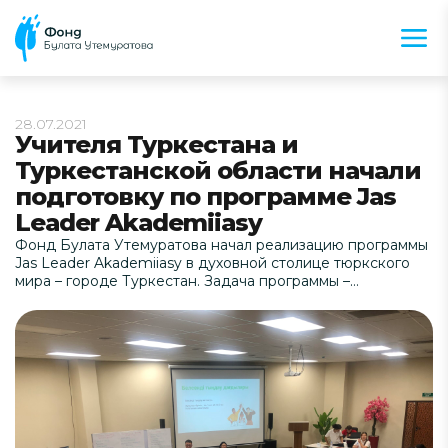
28.07.2021
Учителя Туркестана и
Туркестанской области начали
подготовку по программе Jas
Leader Akademiiasy
Фонд Булата Утемуратова начал реализацию программы
Jas Leader Akademiiasy в духовной столице тюркского
мира – городе Туркестан. Задача программы –
поддержка и развитие лидерских качеств среди
учеников 5–11 классов. Ребят обучат востребованным
навыкам, которым не учат в школе – это навыки
коммуникации, выступление перед аудиторией,
планирование и управление временем,
самопрезентация и развитие уверенности в себе.