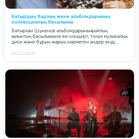
Батырдың барлық жеке альбомдарының
коллекциялық басылымы
Батырхан Шүкенов альбомдарының сыйлық
жиынтық басылымына екі концерт, тоғыз музыкалық
диск және бұрын жарық көрмеген әндер енді.
«Отан Ана», «Аманат», «Твои шаги», «Осторожно,
милая девушка!», «Нас исцеляет любовь», «Все
04.02.2025
пройдет», «Душа» – бұл басылымға көпшілік сүйіп
тыңдайтын шығармалары енген альбомдардың бір
парасы. Музыкалық дискілерден басқа, жинақта
Батырдың 2006 және 2013 жылдардағы Алматыдағы
концерттерінің жазбалары бар […]