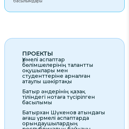
басылымдары
ПРОЕКТЫ
Үрмелі аспаптар
бөлімшелерінің талантты
оқушылары мен
студенттеріне арналған
атаулы шәкіртақы
Батыр әндерінің қазақ
тіліндегі нотаға түсірілген
басылымы
Батырхан Шүкенов атындағы
ағаш үрмелі аспаптарда
орындаушылардың