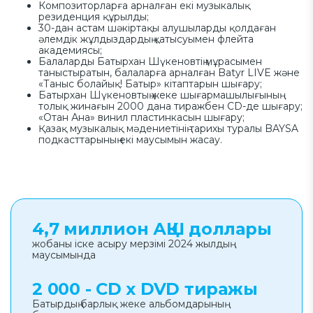
Композиторларға арналған екі музыкалық
резиденция құрылды;
30-дан астам шәкіртақы алушыларды қолдаған
әлемдік жұлдыздардың қатысуымен флейта
академиясы;
Балаларды Батырхан Шүкеновтің мұрасымен
таныстыратын, балаларға арналған Batyr LIVE және
«Таныс болайық! Батыр» кітаптарын шығару;
Батырхан Шүкеновтың жеке шығармашылығының
толық жинағын 2000 дана тиражбен CD-де шығару;
«Отан Ана» винил пластинкасын шығару;
Қазақ музыкалық мәдениетінің тарихы туралы BAYSA
подкасттарының екі маусымын жасау.
4,7 миллион АҚШ доллары
жобаны іске асыру мерзімі 2024 жылдың
маусымында
2 000 - CD x DVD тиражы
Батырдың барлық жеке альбомдарының