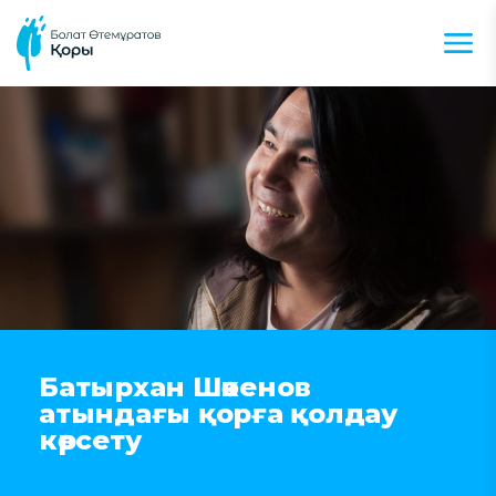
Батырхан Шөкенов
атындағы қорға қолдау
көрсету