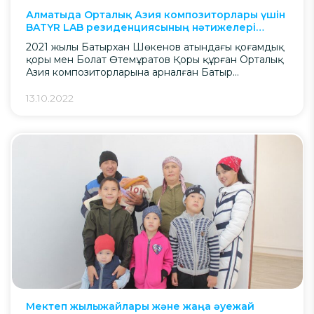
Алматыда Орталық Азия композиторлары үшін
BATYR LAB резиденциясының нәтижелері
ұсынылды
2021 жылы Батырхан Шөкенов атындағы қоғамдық
қоры мен Болат Өтемұратов Қоры құрған Орталық
Азия композиторларына арналған Батыр
зертханасының екінші резиденциясы аяқталды.
13.10.2022
Мектеп жылыжайлары және жаңа әуежай