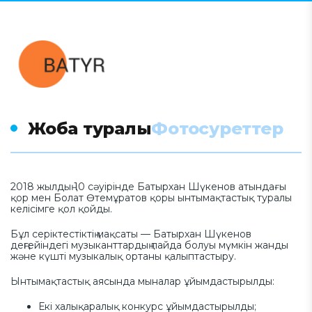
Жоба туралы
Фотосуреттер
2018 жылдың 10 сәуірінде Батырхан Шүкенов атындағы
қор мен Болат Өтемұратов қоры ынтымақтастық туралы
келісімге қол қойды.
Бұл серіктестіктің мақсаты — Батырхан Шүкенов
деңгейіндегі музыканттардың пайда болуы мүмкін жанды
және күшті музыкалық ортаны қалыптастыру.
Ынтымақтастық аясында мыналар ұйымдастырылды:
Екі халықаралық конкурс ұйымдастырылды;