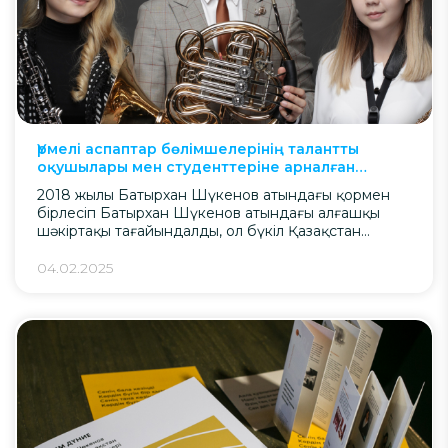
Үрмелі аспаптар бөлімшелерінің талантты
оқушылары мен студенттеріне арналған
атаулы шәкіртақы
2018 жылы Батырхан Шүкенов атындағы қормен
бірлесіп Батырхан Шүкенов атындағы алғашқы
шәкіртақы тағайындалды, ол бүкіл Қазақстан
бойынша үрмелі аспаптар бөлімшелерінің талантты
оқушылары мен студенттеріне жыл сайынғы
04.02.2025
қолдауға айналды. Қатысу үшін конкурсқа
қатысушылар таңдаған музыкалық шығармаларды
орындау бойынша бейнежазбалар ұсынды және
қатысушылардың орындаушылық шеберлігін,
әртістік шеберлігі мен уәждемесін бағалайтын
қазылар алқасының мүшелерімен әңгімелесуден өтті.
Жыл сайын […]