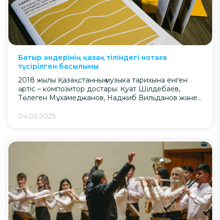
Батыр әндерінің қазақ тіліндегі нотаға
түсірілген басылымы
2018 жылы Қазақстанның музыка тарихына енген
әртіс – композитор достары: Қуат Шілдебаев,
Төлеген Мұхамеджанов, Наджиб Вильданов және
Ренат Гайсин жазған Батырдың шығармаларын
жинақталған «Сағым дүние» ноталық басылымы
04.02.2025
жарық көрді. Жинаққа «Отан Ана», «Сағым дүние»,
«Қайран көңіл-ай», «Аялаған арман-ай», «Кездесу»,
«Әке», «Жан ана», «Аңыз ару», «Жүрегімде Астана»,
«Күндер-ай», «Алдар Көсе» «Ұйықта, бөпем», «Әсем
дүние», «Аманат» шығармалары […]