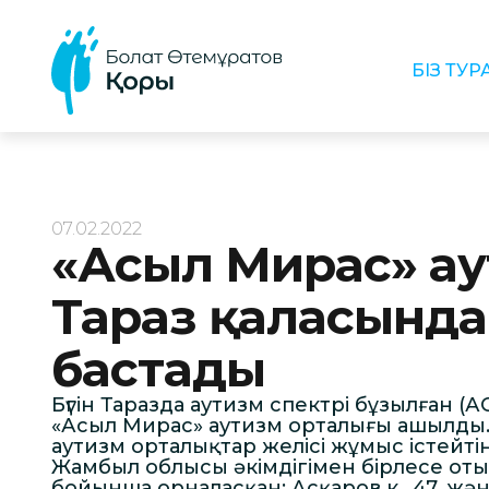
БІЗ ТУ
07.02.2022
«Асыл Мирас» ау
Тараз қаласынд
бастады
Бүгін Таразда аутизм спектрі бұзылған 
«Асыл Мирас» аутизм орталығы ашылды.
аутизм орталықтар желісі жұмыс істейт
Жамбыл облысы әкімдігімен бірлесе от
бойынша орналасқан: Асқаров к., 47, жә