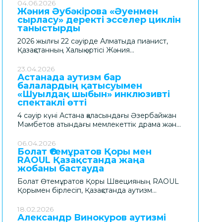
ресми ашылу рәсімі өтті. Бұл – өңір
04.06.2026
Жәния Әубәкірова «Әуенмен
балаларына арналған заманауи білім беру
сырласу» деректі эсселер циклін
және шығармашылық кеңістіктерінің бірі.
таныстырды
Нысан Болат Өтемұратов Қорының
қолдауымен салынды.
2026 жылғы 22 сәуірде Алматыда пианист,
Қазақстанның Халық әртісі Жәния
Әубәкірованың авторлық жобасы – «Әуенмен
сырласу» деректі эсселер циклінің
23.04.2026
Астанада аутизм бар
тұсаукесері өтті. Музыканттың ішкі әлемі мен
балалардың қатысуымен
орындаушылық өнер табиғатын арқау еткен
«Шуылдақ шыбын» инклюзивті
жоба Болат Өтемұратов Қоры қолдауымен
спектаклі өтті
жүзеге асырылды.
4 сәуір күні Астана қаласындағы Әзербайжан
Мәмбетов атындағы мемлекеттік драма және
комедия театрының сахнасы бұл жолы тек
өнер ордасы ғана емес, қоғамдық маңызы
06.04.2026
Болат Өтемұратов Қоры мен
айрықша кеңістікке айналды. Осында аутизм
RAOUL Қазақстанда жаңа
спектрінің бұзылысы (АСБ) бар балалар мен
жобаны бастауда
жасөспірімдердің қатысуымен «Шуылдақ
шыбын» инклюзивті мюзиклі көрерменге жол
Болат Өтемұратов Қоры Швецияның RAOUL
тартты. Қойылым аншлагпен өтті.
Қорымен бірлесіп, Қазақстанда аутизм
спектрінің бұзылысы бар (АСБ) жастарға
арналған сүйемелденетін жұмыспен қамту
18.02.2026
Александр Винокуров аутизмі
(Supported Employment) жүйесін дамытуға