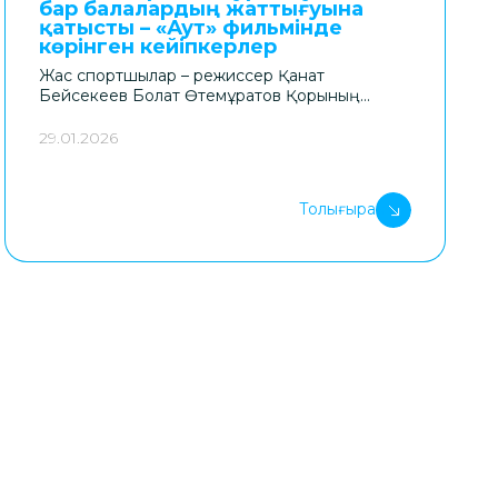
бар балалардың жаттығуына
бағытталған жаңа ауқымды жобаның
қатысты – «Аут» фильмінде
басталғанын жариялайды.
көрінген кейіпкерлер
Жас спортшылар – режиссер Қанат
Бейсекеев Болат Өтемұратов Қорының
қолдауымен түсірген аутизм туралы «Аут»
деректі фильмінің кейіпкерлері.
29.01.2026
Толығырақ