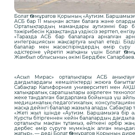
Болат Өтемұратов Қорының «Аутизм. Баршамыз
АСБ бар 11 мыңнан астам балаға және олардың
Орталықтардың мамандары аутизммі бар ба
тәжірибесін Қазақстанда үздіксіз зерттеп, енг
«Таразда АСБ бар балаларға арналған ар
интеграциясын жақсартуға ықпал етеді. Біз
балалар мен жасөспірімдердің өмір сүру 
әдістеріне үйретіп жатқаны үшін Болат Өте
Жамбыл облысының әкімі Бердібек Сапарбаев.
«Асыл Мирас» орталықтары АСБ анықтауғ
дағдылардағы кемшіліктерді жоюға бағытта
Сабақтар Калифорния университеті мен АҚШ-
халықаралық сарапшылары әзірлеген технолог
жеке таңдалған бағдарлама бойынша үш айлық
медициналық-педагогикалық консультациян
жасқа дейінгі балалар жазыла алады. Сабақтар те
«Жеті жыл ішінде «Аутизм. Баршамызға бір әл
Курсты бітіргеннен кейін балалардың дағдыла
орталықты мақтан тұтамыз, өйткені әрбір ж
дербес өмір сүруге мүмкіндік алған мыңда
жатыр», — деді Болат Өтемұратов Қорының дир