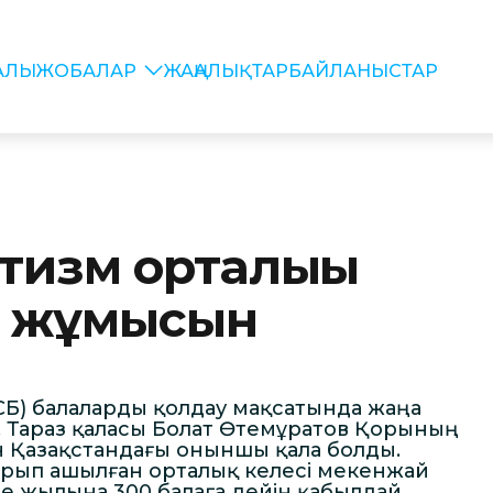
РАЛЫ
ЖОБАЛАР
ЖАҢАЛЫҚТАР
БАЙЛАНЫСТАР
тизм орталығы
а жұмысын
(АСБ) балаларды қолдау мақсатында жаңа
 Тараз қаласы Болат Өтемұратов Қорының
ін Қазақстандағы оныншы қала болды.
ырып ашылған орталық келесі мекенжай
не жылына 300 балаға дейін қабылдай