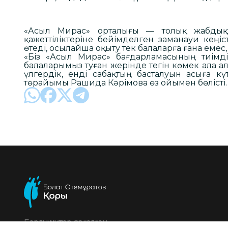
«Асыл Мирас» орталығы — толық жабдықт
қажеттіліктеріне бейімделген заманауи кеңі
өтеді, осылайша оқыту тек балаларға ғана еме
«Біз «Асыл Мирас» бағдарламасының тиімді
балаларымыз туған жерінде тегін көмек ала 
үлгердік, енді сабақтың басталуын асыға 
төрайымы Рашида Кәрімова өз ойымен бөлісті.
Барлық құқықтар қорғалған