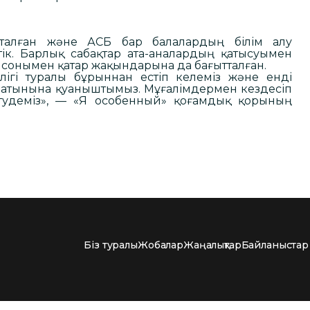
алған және АСБ бар балалардың білім алу
стік. Барлық сабақтар ата-аналардың қатысуымен
с, сонымен қатар жақындарына да бағытталған.
лігі туралы бұрыннан естіп келеміз және енді
алатынына қуаныштымыз. Мұғалімдермен кездесіп
күтудеміз», — «Я особенный» қоғамдық қорының
Біз туралы
Жобалар
Жаңалықтар
Байланыстар