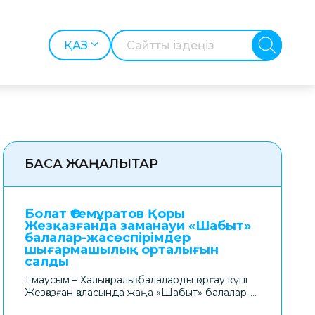
БАСҚА ЖАҢАЛЫҚТАР
Болат Өтемұратов Қоры
Жезқазғанда заманауи «Шабыт»
балалар-жасөспірімдер
шығармашылық орталығын
салды
1 маусым – Халықаралық балаларды қорғау күні
Жезқазған қаласында жаңа «Шабыт» балалар-
жасөспірімдер шығармашылық орталығының