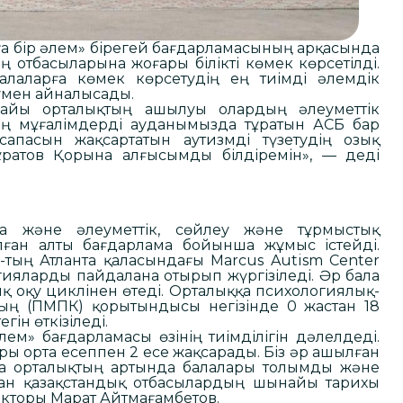
ға бір әлем» бірегей бағдарламасының арқасында
 отбасыларына жоғары білікті көмек көрсетілді.
лаларға көмек көрсетудің ең тиімді әлемдік
ізумен айналысады.
найы орталықтың ашылуы олардың әлеуметтік
дің мұғалімдерді ауданымызда тұратын АСБ бар
сапасын жақсартатын аутизмді түзетудің озық
мұратов Қорына алғысымды білдіремін», — деді
а және әлеуметтік, сөйлеу және тұрмыстық
лған алты бағдарлама бойынша жұмыс істейді.
тың Атланта қаласындағы Marcus Autism Center
ияларды пайдалана отырып жүргізіледі. Әр бала
 оқу циклінен өтеді. Орталыққа психологиялық-
ың (ПМПК) қорытындысы негізінде 0 жастан 18
гін өткізіледі.
ем» бағдарламасы өзінің тиімділігін дәлелдеді.
ры орта есеппен 2 есе жақсарады. Біз әр ашылған
аңа орталықтың артында балалары толымды және
ған қазақстандық отбасылардың шынайы тарихы
екторы Марат Айтмағамбетов.