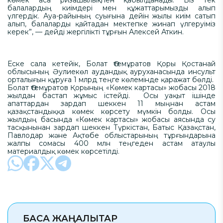
балалардың киімдері мен құжаттарымызды алып
үлгердік. Ауа-райының суығына дейін жылы киім сатып
алып, балаларды қайтадан мектепке жинап үлгеруіміз
керек”, — дейді жергілікті тұрғын Алексей Аткин.
Еске сала кетейік, Болат Өтемұратов Қоры Қостанай
облысының Әулиекөл аудандық ауруханасында инсульт
орталығын құруға 1 млрд теңге көлемінде қаражат бөлді.
Болат Өтемұратов Қорының «Көмек картасы» жобасы 2018
жылдан бастап жұмыс істейді. Осы уақыт ішінде
апаттардан зардап шеккен 11 мыңнан астам
қазақстандыққа көмек көрсету мүмкін болды. Осы
жылдың басында «Көмек картасы» жобасы аясында су
тасқынынан зардап шеккен Түркістан, Батыс Қазақстан,
Павлодар және Ақтөбе облыстарының тұрғындарына
жалпы сомасы 400 млн теңгеден астам атаулы
материалдық көмек көрсетілді.
БАСҚА ЖАҢАЛЫҚТАР