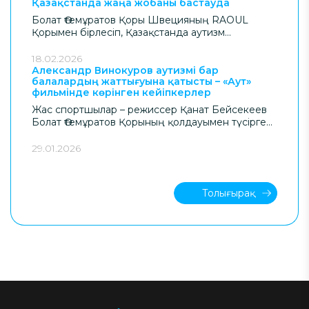
Қазақстанда жаңа жобаны бастауда
бұзылысы (АСБ) бар балалар мен
жасөспірімдердің қатысуымен «Шуылдақ
Болат Өтемұратов Қоры Швецияның RAOUL
шыбын» инклюзивті мюзиклі көрерменге жол
Қорымен бірлесіп, Қазақстанда аутизм
тартты. Қойылым аншлагпен өтті.
спектрінің бұзылысы бар (АСБ) жастарға
арналған сүйемелденетін жұмыспен қамту
18.02.2026
(Supported Employment) жүйесін дамытуға
Александр Винокуров аутизмі бар
балалардың жаттығуына қатысты – «Аут»
бағытталған жаңа ауқымды жобаның
фильмінде көрінген кейіпкерлер
басталғанын жариялайды.
Жас спортшылар – режиссер Қанат Бейсекеев
Болат Өтемұратов Қорының қолдауымен түсірген
аутизм туралы «Аут» деректі фильмінің
кейіпкерлері.
29.01.2026
Толығырақ