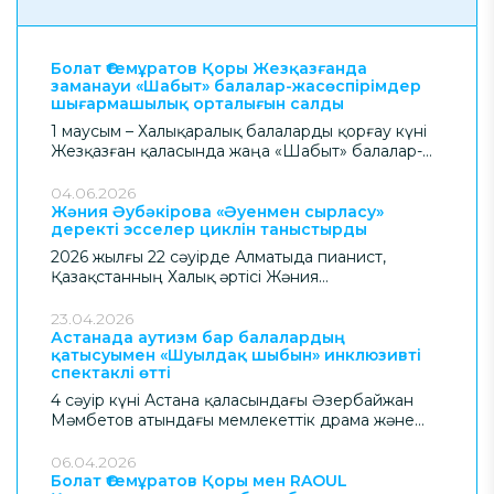
Болат Өтемұратов Қоры Жезқазғанда
заманауи «Шабыт» балалар-жасөспірімдер
шығармашылық орталығын салды
1 маусым – Халықаралық балаларды қорғау күні
Жезқазған қаласында жаңа «Шабыт» балалар-
жасөспірімдер шығармашылық орталығының
ресми ашылу рәсімі өтті. Бұл – өңір балаларына
04.06.2026
арналған заманауи білім беру және
Жәния Әубәкірова «Әуенмен сырласу»
деректі эсселер циклін таныстырды
шығармашылық кеңістіктерінің бірі. Нысан Болат
Өтемұратов Қорының қолдауымен салынды.
2026 жылғы 22 сәуірде Алматыда пианист,
Қазақстанның Халық әртісі Жәния
Әубәкірованың авторлық жобасы – «Әуенмен
сырласу» деректі эсселер циклінің тұсаукесері
23.04.2026
өтті. Музыканттың ішкі әлемі мен орындаушылық
Астанада аутизм бар балалардың
қатысуымен «Шуылдақ шыбын» инклюзивті
өнер табиғатын арқау еткен жоба Болат
спектаклі өтті
Өтемұратов Қоры қолдауымен жүзеге асырылды.
4 сәуір күні Астана қаласындағы Әзербайжан
Мәмбетов атындағы мемлекеттік драма және
комедия театрының сахнасы бұл жолы тек өнер
ордасы ғана емес, қоғамдық маңызы айрықша
06.04.2026
кеңістікке айналды. Осында аутизм спектрінің
Болат Өтемұратов Қоры мен RAOUL