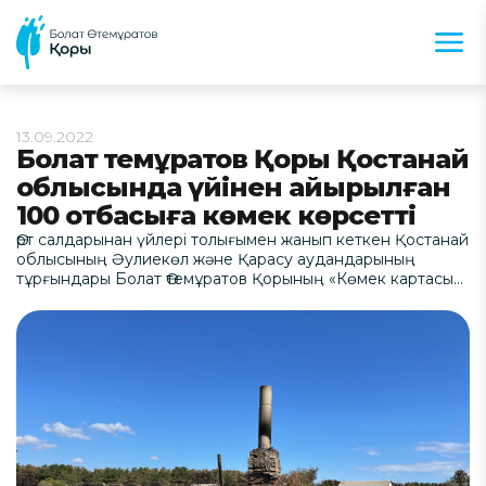
13.09.2022
Болат Өтемұратов Қоры Қостанай
облысында үйінен айырылған
100 отбасыға көмек көрсетті
Өрт салдарынан үйлері толығымен жанып кеткен Қостанай
облысының Әулиекөл және Қарасу аудандарының
тұрғындары Болат Өтемұратов Қорының «Көмек картасы»
жобасы аясында әрқайсысы 1 млн теңгеден алды.