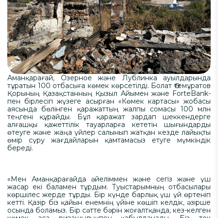
Аманқарағай, Озерное және Лублинка ауылдарында
тұратын 100 отбасыға көмек көрсетілді. Болат Өтемұратов
Қорының Қазақстанның Қызыл Айымен және ForteBank-
пен бірлесіп жүзеге асырған «Көмек картасы» жобасы
аясында бөлінген қаражаттың жалпы сомасы 100 млн
теңгені құрайды. Бұл қаражат зардап шеккендерге
алғашқы қажеттілік тауарларға кететін шығындарды
өтеуге және жаңа үйлер салынып жатқан кезде лайықты
өмір сүру жағдайларын қамтамасыз етуге мүмкіндік
береді.
«Мен Аманқарағайда әйеліммен және сегіз және үш
жасар екі баламен тұрдым. Туыстарымның отбасылары
көршілес жерде тұрды. Бір күнде барлық үш үй өртеніп
кетті. Қазір біз қайын енемнің үйіне көшіп келдік, әзірше
осында боламыз. Бір сәтте бәрін жоғалтқанда, кез-келген
көмек аса ризашылықпен қабылданады. Біз тек