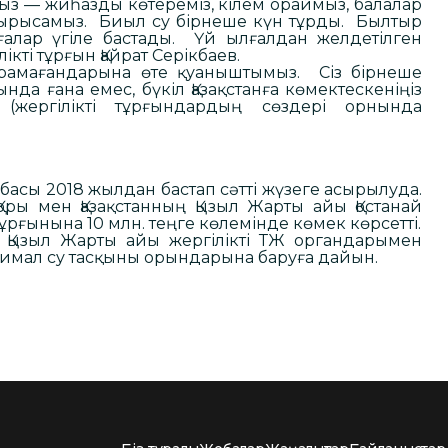
ыз — жиһазды көтереміз, кілем ораймыз, балалар
 тырысамыз. Биыл су бірнеше күн тұрды. Былтыр
алар үгіле бастады. Үй ылғалдан желдетілген
ікті тұрғын Қайрат Серікбаев.
рамағандарына өте қуаныштымыз. Сіз бірнеше
да ғана емес, бүкіл Қазақстанға көмектескеніңіз
(жергілікті тұрғындардың сөздері орнында
асы 2018 жылдан бастап сәтті жүзеге асырылуда.
ры мен Қазақстанның Қызыл Жарты айы Қостанай
рғынына 10 млн. теңге көлемінде көмек көрсетті.
ң Қызыл Жарты айы жергілікті ТЖ органдарымен
тимал су тасқыны орындарына баруға дайын.