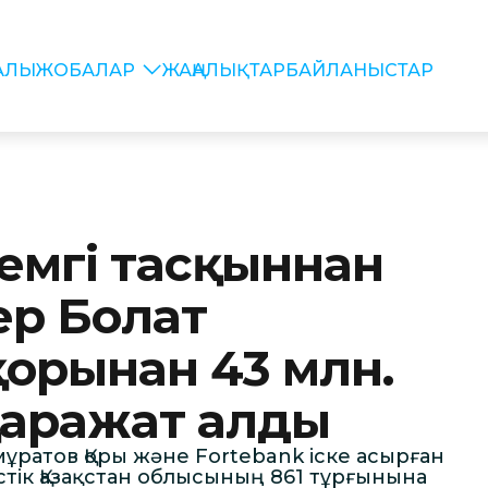
РАЛЫ
ЖОБАЛАР
ЖАҢАЛЫҚТАР
БАЙЛАНЫСТАР
темгі тасқыннан
ер Болат
орынан 43 млн.
қаражат алды
мұратов Қоры және Fortebank іске асырған
тік Қазақстан облысының 861 тұрғынына