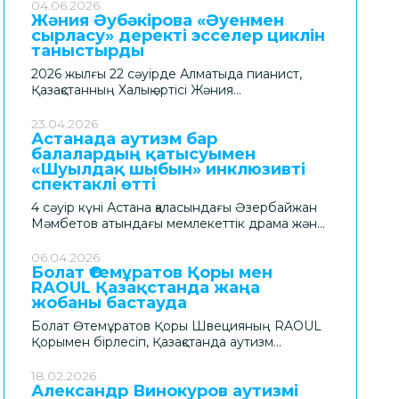
ресми ашылу рәсімі өтті. Бұл – өңір
04.06.2026
Жәния Әубәкірова «Әуенмен
балаларына арналған заманауи білім беру
сырласу» деректі эсселер циклін
және шығармашылық кеңістіктерінің бірі.
таныстырды
Нысан Болат Өтемұратов Қорының
қолдауымен салынды.
2026 жылғы 22 сәуірде Алматыда пианист,
Қазақстанның Халық әртісі Жәния
Әубәкірованың авторлық жобасы – «Әуенмен
сырласу» деректі эсселер циклінің
23.04.2026
Астанада аутизм бар
тұсаукесері өтті. Музыканттың ішкі әлемі мен
балалардың қатысуымен
орындаушылық өнер табиғатын арқау еткен
«Шуылдақ шыбын» инклюзивті
жоба Болат Өтемұратов Қоры қолдауымен
спектаклі өтті
жүзеге асырылды.
4 сәуір күні Астана қаласындағы Әзербайжан
Мәмбетов атындағы мемлекеттік драма және
комедия театрының сахнасы бұл жолы тек
өнер ордасы ғана емес, қоғамдық маңызы
06.04.2026
Болат Өтемұратов Қоры мен
айрықша кеңістікке айналды. Осында аутизм
RAOUL Қазақстанда жаңа
спектрінің бұзылысы (АСБ) бар балалар мен
жобаны бастауда
жасөспірімдердің қатысуымен «Шуылдақ
шыбын» инклюзивті мюзиклі көрерменге жол
Болат Өтемұратов Қоры Швецияның RAOUL
тартты. Қойылым аншлагпен өтті.
Қорымен бірлесіп, Қазақстанда аутизм
спектрінің бұзылысы бар (АСБ) жастарға
арналған сүйемелденетін жұмыспен қамту
18.02.2026
Александр Винокуров аутизмі
(Supported Employment) жүйесін дамытуға