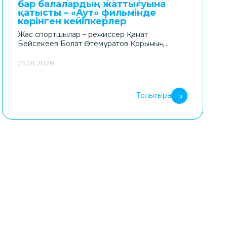
бар балалардың жаттығуына
бағытталған жаңа ауқымды жобаның
қатысты – «Аут» фильмінде
басталғанын жариялайды.
көрінген кейіпкерлер
Жас спортшылар – режиссер Қанат
Бейсекеев Болат Өтемұратов Қорының
қолдауымен түсірген аутизм туралы «Аут»
деректі фильмінің кейіпкерлері.
29.01.2026
Толығырақ