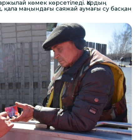
аржылай көмек көрсетіледі. Қардың
. қала маңындағы саяжай аумағы су басқан