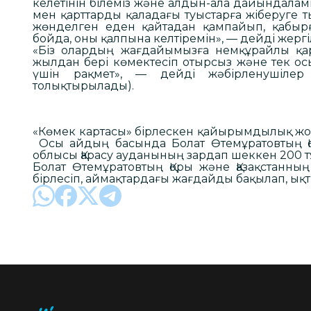
келетінін білеміз және алдын-ала дайындалам
мен қарттарды қаладағы туыстарға жіберуге
жөнделген еден қайтадан қампайып, қабырғ
бойда, оны қалпына келтіремін», — дейді жергіл
«Біз олардың жағдайымызға немқұрайлы қа
жылдан бері көмектесіп отырсыз және тек осын
үшін рақмет», — дейді жәбірленушілер 
толықтырылады).
«Көмек картасы» бірлескен қайырымдылық жоб
Осы айдың басында Болат Өтемұратовтың Қо
облысы Қарасу ауданының зардап шеккен 200 тұ
Болат Өтемұратовтың Қоры және Қазақстанны
бірлесіп, аймақтардағы жағдайды бақылап, ық