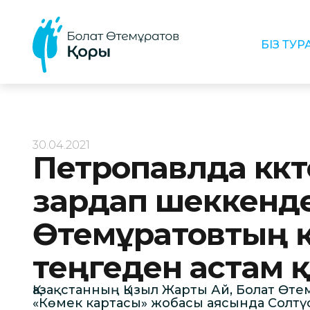
БІЗ ТУ
30.04.2021
Петропавлда көк
зардап шеккенд
Өтемұратовтың қ
теңгеден астам 
Қазақстанның Қызыл Жарты Ай, Болат Өте
«Көмек картасы» жобасы аясында Солтүс