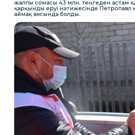
жалпы сомасы 43 млн. теңгеден астам қ
қарқынды еруі нәтижесінде Петропавл қ
аймақ аясында болды.