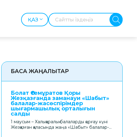
БАСҚА ЖАҢАЛЫҚТАР
Болат Өтемұратов Қоры
Жезқазғанда заманауи «Шабыт»
балалар-жасөспірімдер
шығармашылық орталығын
салды
1 маусым – Халықаралық балаларды қорғау күні
Жезқазған қаласында жаңа «Шабыт» балалар-
жасөспірімдер шығармашылық орталығының