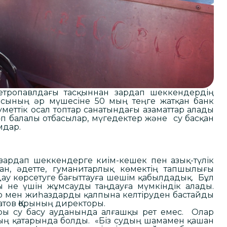
етропавлдағы тасқыннан зардап шеккендердің
басының әр мүшесіне 50 мың теңге жатқан банк
уметтік осал топтар санатындағы азаматтар алады
өп балалы отбасылар, мүгедектер және су басқан
мдар.
зардап шеккендерге киім-кешек пен азық-түлік
ан, әдетте, гуманитарлық көмектің тапшылығы
лдау көрсетуге бағыттауға шешім қабылдадық. Бұл
ы не үшін жұмсауды таңдауға мүмкіндік алады.
лер мен жиһаздарды қалпына келтіруден бастайды
атов Қорының директоры.
ры су басу ауданында алғашқы рет емес. Олар
ың қатарында болды. «Біз судың шамамен қашан