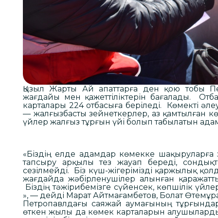
Қызыл Жарты Ай апаттарға ден қою тобы П
жағдайы мен қажеттіліктерін бағалады. От
карталары 224 отбасыға беріледі. Көмекті әле
— жалғызбасты зейнеткерлер, аз қамтылған к
үйлер жалғыз тұрғын үйі болып табылатын ада
«Біздің елде адамдар көмекке шақыруларға 
тапсыру арқылы тез жауап береді, сондықт
сезілмейді. Біз күш-жігерімізді қаржылық қо
жағдайда жәбірленушілер алынған қаражатт
Біздің тәжірибемізге сүйенсек, көпшілік үй
», — дейді Марат Айтмағамбетов, Болат Өтемұр
Петропавлдағы саяжай аумағының тұрғында
өткен жылы да көмек карталарын алушылард